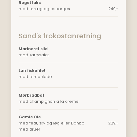
Røget laks
med røræg og asparges
249,-
Sand's frokostanretning
Marineret sild
med karrysalat
Lun fiskefilet
med remoulade
Mørbradbøf
med champignon a la creme
Gamle Ole
med fedt, sky og løg eller Danbo
​229,-
med druer