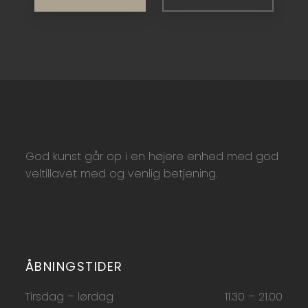
God kunst går op i en højere enhed med god
veltillavet med og venlig betjening.​​​
ÅBNINGSTIDER​
Tirsdag – lørdag
11.30 – 21.00​