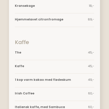
Kransekage
​18,-
Hjemmelavet citronfromage
​89,-
Kaffe
The
​45,-
Kaffe​
​45,-
1 kop varm kakao med flødeskum
49,-
Irish Coffee
60,-
Italiensk kaffe, med Sambuca
60,-