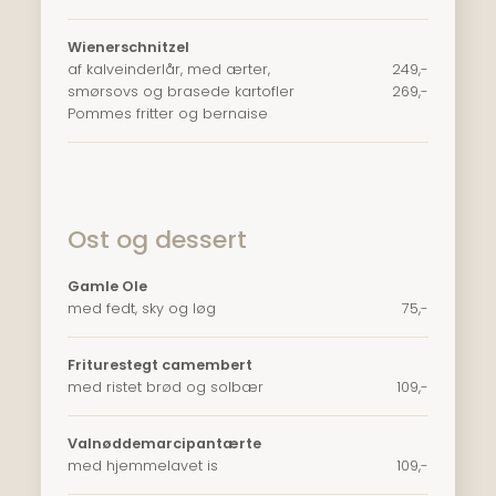
Wienerschnitzel
af kalveinderlår, med ærter,
249,-
smørsovs og brasede kartofler
269,-
​Pommes fritter og bernaise
Ost og dessert
Gamle Ole
med fedt, sky og løg
75,-​
Friturestegt camembert
med ristet brød og solbær
109,-​
Valnøddemarcipantærte
med hjemmelavet is
109,-​