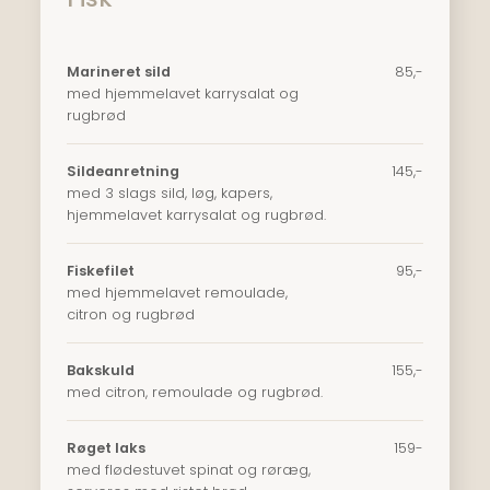
Marineret sild
​85,-
med hjemmelavet karrysalat og
rugbrød
Sildeanretning
145,-
med 3 slags sild, løg, kapers,
hjemmelavet karrysalat og rugbrød.
Fiskefilet
​95,-
med hjemmelavet remoulade,
citron og rugbrød
Bakskuld
​155,-
med citron, remoulade og rugbrød.
Røget laks
​​159-
med flødestuvet spinat og røræg,