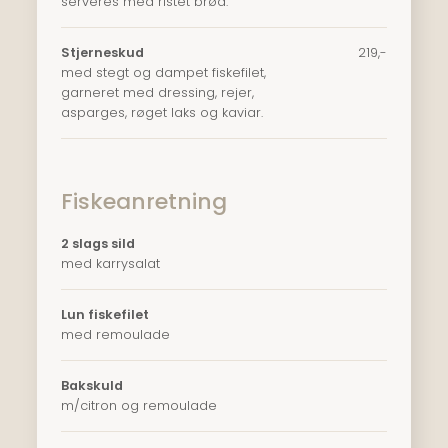
serveres med ristet brød.
Stjerneskud
219,-
med stegt og dampet fiskefilet,
garneret med dressing, rejer,
asparges, røget laks og kaviar.
Fiskeanretning
2 slags sild
med karrysalat
Lun fiskefilet
med remoulade
Bakskuld
m/citron og remoulade