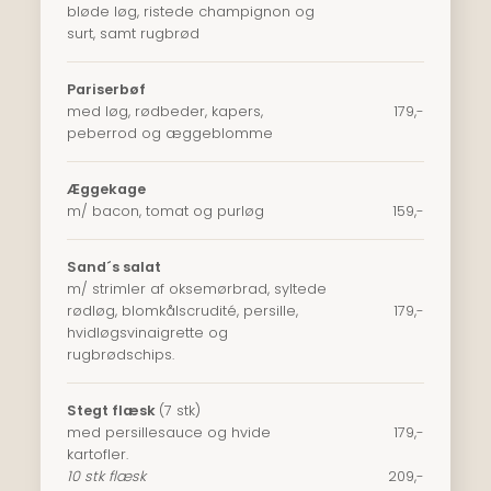
bløde løg, ristede champignon og
surt, samt rugbrød
Pariserbøf
med løg, rødbeder, kapers,
​179,-
peberrod og æggeblomme
Æggekage
m/ bacon, tomat og purløg
​​159,-
Sand´s salat
m/ strimler af oksemørbrad, syltede
rødløg, blomkålscrudité, persille,
179,-
hvidløgsvinaigrette og
rugbrødschips.
Stegt flæsk
(7 stk)
med persillesauce og hvide
179,-
kartofler.
10 stk flæsk
209,-