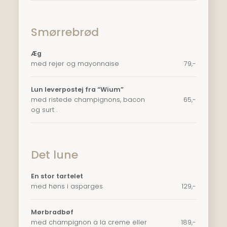
Smørrebrød
Æg
med rejer og mayonnaise
​79,-
Lun leverpostej fra “Wium”
med ristede champignons, bacon
​65,-
og surt .
Det lune
En stor tartelet
med høns i asparges
129,-
Mørbradbøf
med champignon a la creme eller
189,-